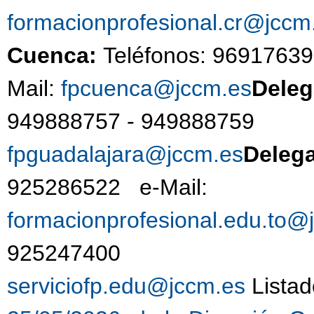
formacionprofesional.cr@jccm
Cuenca:
Teléfonos: 9691763
Mail:
fpcuenca@jccm.es
Deleg
949888757 - 9498887
fpguadalajara@jccm.es
Deleg
925286522 e-Mail:
formacionprofesional.edu.to@
925247400 
serviciofp.edu@jccm.es
Listad