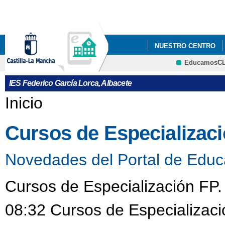
Pa
co
pri
NUESTRO CENTRO
EducamosC
DEPARTAMENTOS
CRFP
IES Federico García Lorca, Albacete
Se encuentra usted aquí
Inicio
Cursos de Especializac
Novedades del Portal de Educ
Cursos de Especialización FP.
08:32 Cursos de Especializaci