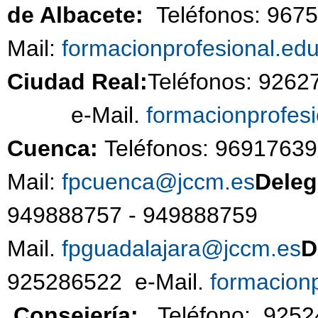
de Albacete:
Teléfonos: 967
Mail:
formacionprofesional.ed
Ciudad Real:
Teléfonos: 926
e-Mail.
formacionprofes
Cuenca:
Teléfonos: 96917639
Mail:
fpcuenca@jccm.es
Deleg
949888757 - 94988
Mail.
fpguadalajara@jccm.es
D
925286522 e-Mail.
formacion
Consejería:
Teléfo