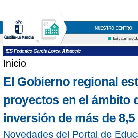
Pa
co
pri
NUESTRO CENTRO
EducamosC
DEPARTAMENTOS
CRFP
IES Federico García Lorca, Albacete
Se encuentra usted aquí
Inicio
El Gobierno regional es
proyectos en el ámbito
inversión de más de 8,5
Novedades del Portal de Educ