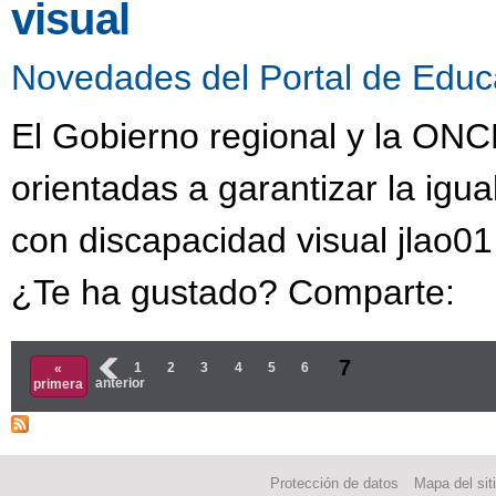
visual
Novedades del Portal de Educ
El Gobierno regional y la ON
orientadas a garantizar la ig
con discapacidad visual jlao0
¿Te ha gustado? Comparte:
Páginas
7
‹
1
2
3
4
5
6
«
anterior
primera
Protección de datos
Mapa del sit